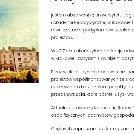
jestem absolwentką Uniwersytetu Jagie
i Akademii Pedagogicznej w Krakowie (k
również studia podyplomowe z zakresu
projektów.
W 2017 roku ukończyłam aplikację adw
w Krakowie i złożyłam z wynikiem po
Przez wiele lat byłam pracownikiem sa
projektów współfinansowanych ze środk
realizowałam i rozliczałam projekty,
przedsięwzięcia, które później uzyskiw
Aktualnie prowadzę Kancelarię Radcy
osób fizycznych, podmiotów gospodar
Chętnych zapraszam do lektury zami