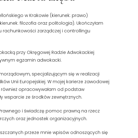
llońskiego w Krakowie (kierunek: prawo)
ierunek: filozofia oraz politologia). Ukończyłam
 rachunkowości zarządczej i controllingu
okacką przy Okręgowej Radzie Adwokackiej
zytywnym egzamin adwokacki.
morządowym, specjalizującym się w realizacji
ów Unii Europejskiej. W mojej karierze zawodowej
 jak również opracowywałam od podstaw
ały wsparcie ze środków zewnętrznych.
 Prawnego i świadczę pomoc prawną na rzecz
czych oraz jednostek organizacyjnych.
eszczanych przeze mnie wpisów odnoszących się