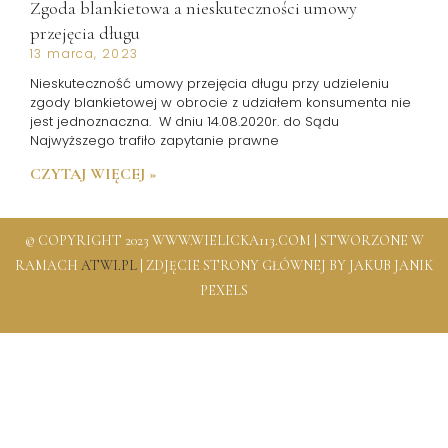
Zgoda blankietowa a nieskuteczności umowy
przejęcia długu
13 marca, 2023
Nieskuteczność umowy przejęcia długu przy udzieleniu
zgody blankietowej w obrocie z udziałem konsumenta nie
jest jednoznaczna. W dniu 14.08.2020r. do Sądu
Najwyższego trafiło zapytanie prawne
CZYTAJ WIĘCEJ »
© COPYRIGHT 2023 WWW.WIELICKA113.COM | STWORZONE W
RAMACH
ATWI.PL
|
ZDJĘCIE STRONY GŁÓWNEJ BY JAKUB JANIK
PEXELS